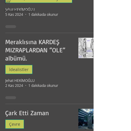
Şiir
Jehat HEKİMOĞLU
Kıssadan Hisse
5 Kas 2024
1 dakikada okunur
Meraklısına KARDEŞ
MIZRAPLARDAN “OLE”
albümü.
İdealistler
Jehat HEKİMOĞLU
2 Kas 2024
1 dakikada okunur
Çark Etti Zaman
Çevre