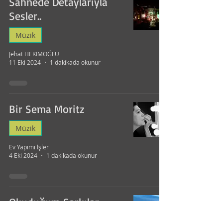
Sahnede Detaylarıyla
Sesler..
Müzik
Jehat HEKİMOĞLU
11 Eki 2024
1 dakikada okunur
Bir Sema Moritz
Müzik
Ev Yapımı İşler
4 Eki 2024
1 dakikada okunur
Okuduğum Şarkılar
Müzik