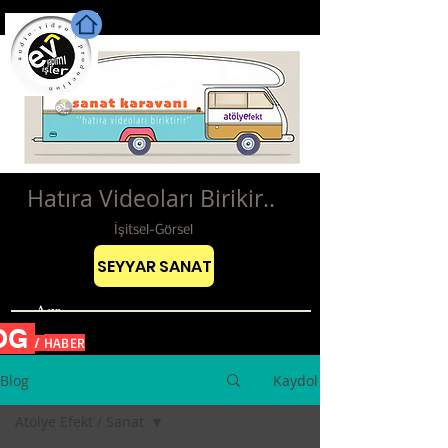
Hatıra Videoları Birikir..
İşitsel-Görsel
SEYYAR SANAT
OG
HABER
/
Blog
Kaydol
Atölye Efekt / Sanat