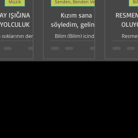
Müzik
Senden, Benden Ve Dünyadan
Bi
AY IŞIĞINA
Kızım sana
RESMEN
YOLCULUK
söyledim, gelinim
OLUYO
sen anla:)
 ışıklarının denize
Bilim (Bilim) içinde.
Resmet
üp düşmeyeceği
Oluy
tlara bağlı - Olsun
arsın-bulutlar
saydı ay ışığı pek
düze olurdu.” der
Oruç...