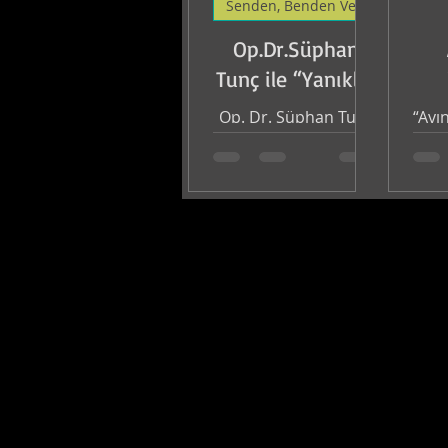
Senden, Benden Ve Dünyadan
Op.Dr.Süphan
Tunç ile “Yanıklar
ve Tedavi
Op. Dr. Süphan Tunç
“Ayın
Yöntemleri”
ile yanıkların türlerini
düş
ve tedavi
bulu
yöntemlerini ele
v
alıyoruz. Ciltteki
olma
yanıklar, günlük
tek
yaşamda sıkça
karşılaşılan ama