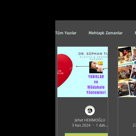
Tüm Yazılar
Mehtaplı Zamanlar
Çevre
Senden, Benden Ve Düny
Faydalı Atölyeler
Felsefe
Hatıra Videoları Serisi
Bilim
Jehat HEKİMOĞLU
3 Kas 2024
1 dakikada okunur
2
Kalk Gidelim
Kelime Tombalası