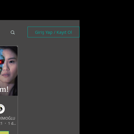
Giriş Yap / Kayıt Ol
EKİMOĞLU
21
1 dakikada okunur