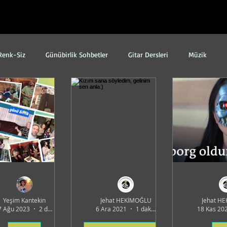
Renk-Siz
Günübirlik Sohbetler
Gitar Dersleri
Müzik
adan
Edebiyat
Evden Yayınlar
Ses Dünyası VST
İdealistler
KONSERLER
SAĞLIK
Sinema
Sohbetler
Teknoloji
Gündem
Atölye Efekt / Sanat
Resim
Yeşim Kantekin
Jehat HEKİMOĞLU
Jehat H
7 Ağu 2023
2 dakikada okunur
6 Ara 2021
1 dakikada okunur
18 Kas 20
Kolektif
Fotoğraf
Şiir
Kıssadan Hisse