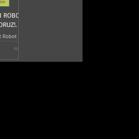
lim
 ROBOT
RUZ!.
 Robot
oruz.