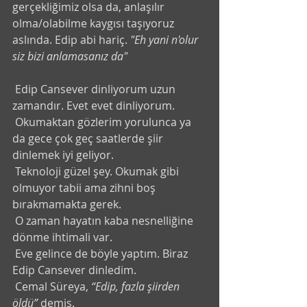
gerçekliğimiz olsa da, anlaşılır 
olma/olabilme kaygısı taşıyoruz 
aslında. Edip abi hariç. 
"Eh yani n'olur 
siz bizi anlamasanız da"
 Edip Cansever dinliyorum uzun 
zamandır. Evet evet dinliyorum. 
 Okumaktan gözlerim yorulunca ya 
da gece çok geç saatlerde şiir 
dinlemek iyi geliyor.
 Teknoloji güzel şey. Okumak gibi 
olmuyor tabii ama zihni boş 
bırakmamakta gerek.
 O zaman hayatın kaba nesnelliğine 
dönme ihtimali var. 
 Eve gelince de böyle yaptım. Biraz 
Edip Cansever dinledim. 
 Cemal Süreya, 
“Edip, fazla şiirden 
öldü”
 demiş. 