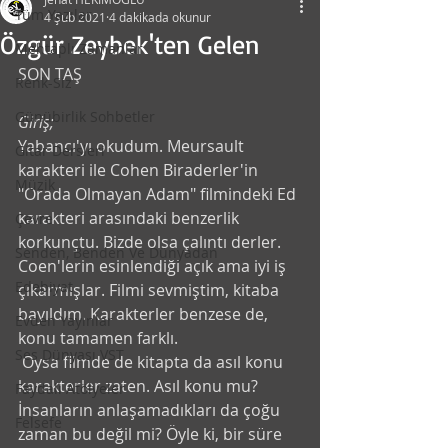
Tüm Yazılar
4 Şub 2021
4 dakikada okunur
Özgür Zeybek'ten Gelen
Mehtaplı Zamanlar
SON TAŞ 
Renk-Siz
Günübirlik Sohbetler
Giriş;
Yabancı'yı okudum. Meursault 
Gitar Dersleri
karakteri ile Cohen Biraderler'in 
Müzik
"Orada Olmayan Adam" filmindeki Ed 
karakteri arasındaki benzerlik 
Çevre
korkunçtu. Bizde olsa çalıntı derler. 
Senden, Benden Ve Dünyadan
Coen'lerin esinlendiği açık ama iyi iş 
Edebiyat
çıkarmışlar. Filmi sevmiştim, kitaba 
bayıldım. Karakterler benzese de, 
Evden Yayınlar
konu tamamen farklı.
Ses Dünyası VST
 Oysa filmde de kitapta da asıl konu 
karakterler zaten. Asıl konu mu?
Faydalı Atölyeler
İnsanların anlaşamadıkları da çoğu 
Felsefe
zaman bu değil mi? Öyle ki, bir süre 