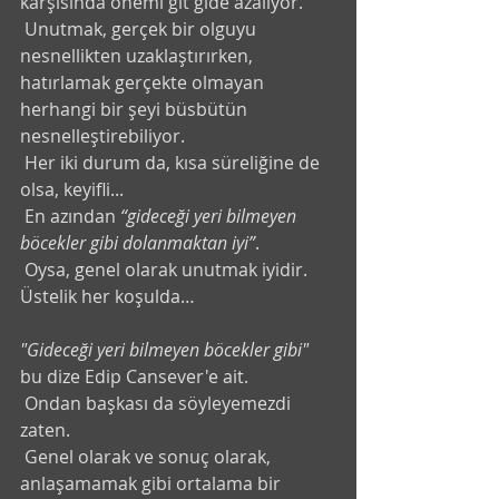
karşısında önemi git gide azalıyor.
 Unutmak, gerçek bir olguyu 
nesnellikten uzaklaştırırken, 
hatırlamak gerçekte olmayan 
herhangi bir şeyi büsbütün 
nesnelleştirebiliyor.
 Her iki durum da, kısa süreliğine de 
olsa, keyifli...
 En azından 
“gideceği yeri bilmeyen 
böcekler gibi dolanmaktan iyi”
.
 Oysa, genel olarak unutmak iyidir. 
Üstelik her koşulda…
"Gideceği yeri bilmeyen böcekler gibi"
bu dize Edip Cansever'e ait. 
 Ondan başkası da söyleyemezdi 
zaten. 
 Genel olarak ve sonuç olarak, 
anlaşamamak gibi ortalama bir 