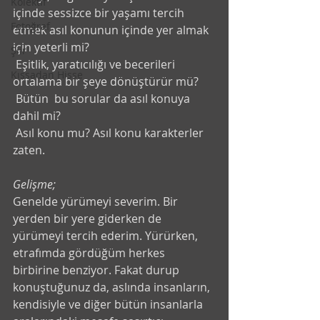
Kolektif
içinde sessizce bir yaşamı tercih 
Fotoğraf
etmek asıl konunun içinde yer almak 
için yeterli mi?
Şiir
 Eşitlik, yaratıcılığı ve becerileri 
Kıssadan Hisse
ortalama bir şeye dönüştürür mü?
 Bütün  bu sorular da asıl konuya 
dahil mi? 
 Asıl konu mu? Asıl konu karakterler 
zaten.
Gelişme;
Genelde yürümeyi severim. Bir 
yerden bir yere giderken de 
yürümeyi tercih ederim. Yürürken, 
etrafımda gördüğüm herkes 
birbirine benziyor. Fakat durup 
konuştuğunuz da, aslında insanların, 
kendisiyle ve diğer bütün insanlarla 