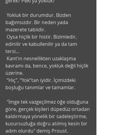
gerek? Peki ya yokluk?
 Yokluk bir durumdur. Bizden 
bağımsızdır. Bir neden yada 
mazerete tabiidir. 
 Oysa hiçlik bir histir. Bizimledir, 
edinilir ve kabullenilir ya da tam 
tersi…
 Kant’ın nesnellikten uzaklaşma 
kavramı da, bence, yokluk değil hiçlik 
üzerine.
 “Hiç”, “Yok”tan iyidir. İçimizdeki 
boşluğu tanımlar ve tamamlar.
 "İmge tek vazgeçilmez öğe olduğuna 
göre, gerçek kişileri düpedüz ortadan 
kaldırmaya yönelik bir sadeleştirme, 
kusursuzluğa doğru atılmış kesin bir 
adım olurdu" demiş Proust.