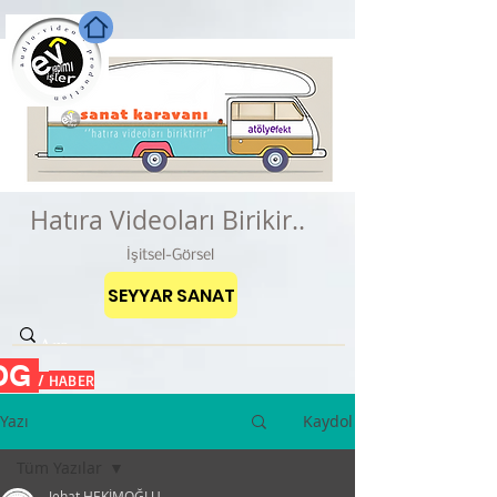
Hatıra Videoları Birikir..
İşitsel-Görsel
SEYYAR SANAT
OG
HABER
/
Yazı
Kaydol
Tüm Yazılar
Jehat HEKİMOĞLU