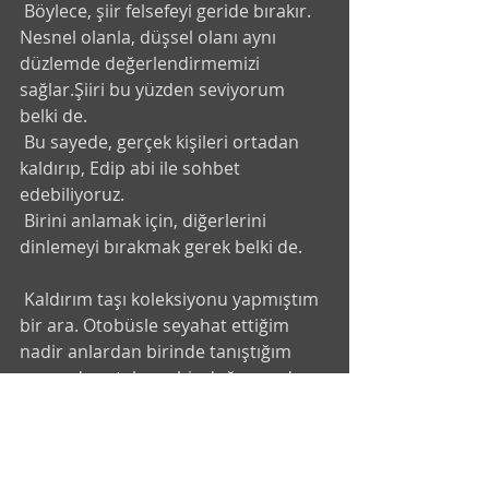
 Böylece, şiir felsefeyi geride bırakır. 
Nesnel olanla, düşsel olanı aynı 
düzlemde değerlendirmemizi 
sağlar.Şiiri bu yüzden seviyorum 
belki de. 
 Bu sayede, gerçek kişileri ortadan 
kaldırıp, Edip abi ile sohbet 
edebiliyoruz.
 Birini anlamak için, diğerlerini 
dinlemeyi bırakmak gerek belki de.
 Kaldırım taşı koleksiyonu yapmıştım 
bir ara. Otobüsle seyahat ettiğim 
nadir anlardan birinde tanıştığım 
sonra da ortalama bir doğru ya da 
yalan üzerinden kurduğum 
arkadaşlığı, sorgulanabilir bir 
dostluğa dönüştürdüğüm Ellenie ile 
paylaşmıştım sonra. 