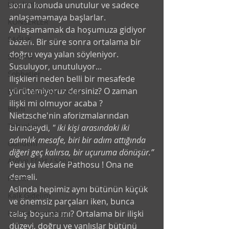
İdealistler
sonra konuda unutulur ve sadece 
anlaşamamaya başlarlar. 
KONSERLER
Anlaşamamak da hoşumuza gidiyor 
SAĞLIK
bazen. Bir süre sonra ortalama bir 
doğru veya yalan söyleniyor. 
Sinema
Susuluyor, unutuluyor... 
Sohbetler
İlişkileri neden belli bir mesafede 
yürütemiyoruz dersiniz? O zaman 
Hatıra Videoları Serisi
ilişki mi olmuyor acaba ? 
Bilim
Nietzsche'nin aforizmalarından 
Teknoloji
birindeydi, 
" iki kişi arasındaki iki 
adımlık mesafe, biri bir adım attığında 
Gündem
diğeri geç kalırsa, bir uçuruma dönüşür.”
Atölye Efekt / Sanat
Peki ya Mesafe Pathosu ! Ona ne 
demeli. 
Resim
Aslında hepimiz aynı bütünün küçük 
Kalk Gidelim
ve önemsiz parçaları iken, bunca 
Kelime Tombalası
telaş boşuna mı? Ortalama bir ilişki 
düzeyi, doğru ve yanlışlar bütünü 