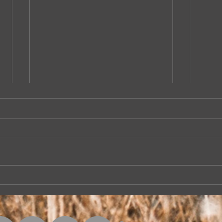
Muammer Ketencoğlu'ndan...
Santu
yolc