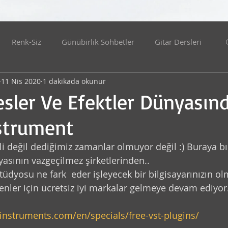
Renk-Siz
Günübirlik Sohbetler
Gitar Dersleri
11 Nis 2020
1 dakikada okunur
Benden Ve Dünyadan
Edebiyat
Evden Yayınlar
sler Ve Efektler Dünyasın
strument
ölyeler
Felsefe
İdealistler
KONSERLER
i değil dediğimiz zamanlar olmuyor değil :) Buraya bı
yasının vazgeçilmez şirketlerinden..
ler
Hatıra Videoları Serisi
Bilim
Teknoloji
tüdyosu ne fark  eder işleyecek bir bilgisayarınızın olm
nler için ücretsiz iyi markalar gelmeye devam ediyor.
at
Resim
Kalk Gidelim
Kelime Tombalası
instruments.com/en/specials/free-vst-plugins/