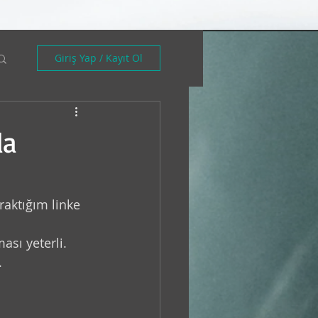
Giriş Yap / Kayıt Ol
da
raktığım linke 
ası yeterli. 
 