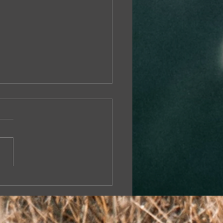
run tılsımlı hikayesine
uluk