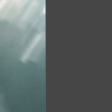
Kolektif
Fotoğraf
Şiir