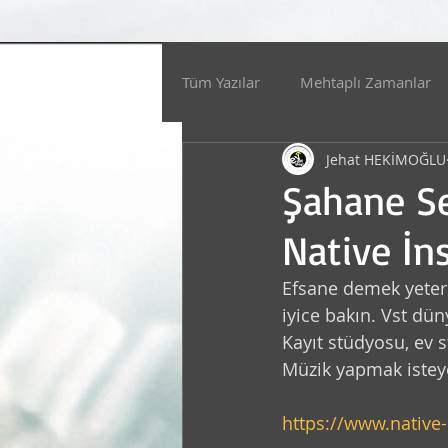
Tüm Yazılar
Mehtaplı Zamanlar
Jehat HEKİMOĞLU
Müzik
Çevre
Senden, 
Şahane Se
Native İn
Ses Dünyası VST
Faydalı At
Efsane demek yeterl
iyice bakın. Vst dün
SAĞLIK
Sinema
Sohbet
Kayıt stüdyosu, ev s
Müzik yapmak isteye
Gündem
Atölye Efekt / San
https://www.native-