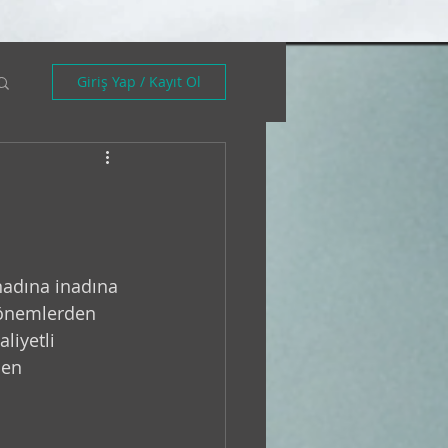
Giriş Yap / Kayıt Ol
nadına inadına 
dönemlerden 
liyetli 
şen 