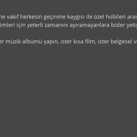
Kıssadan Hisse
 vakıf herkesin geçinme kaygısı ile özel hobileri arası
leri için yeterli zamanını ayıramayanlara bizler yeti
r müzik albümü yapın, ister kısa film, ister belgesel v