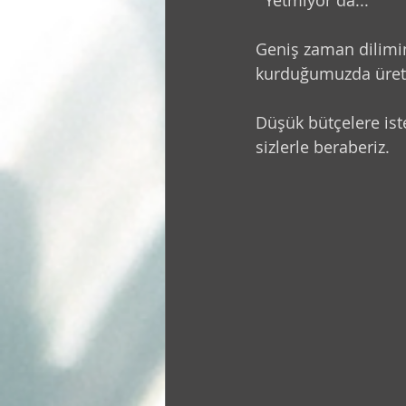
  Yetmiyor da...
Kolektif
Fotoğraf
Şiir
Geniş zaman dilimine
kurduğumuzda üretim
Düşük bütçelere iste
sizlerle beraberiz.