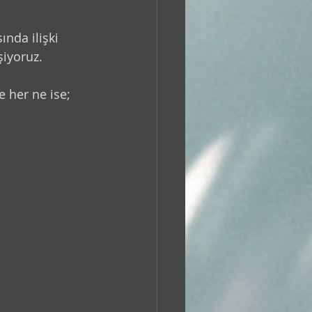
nda ilişki 
şiyoruz.
e her ne ise; 