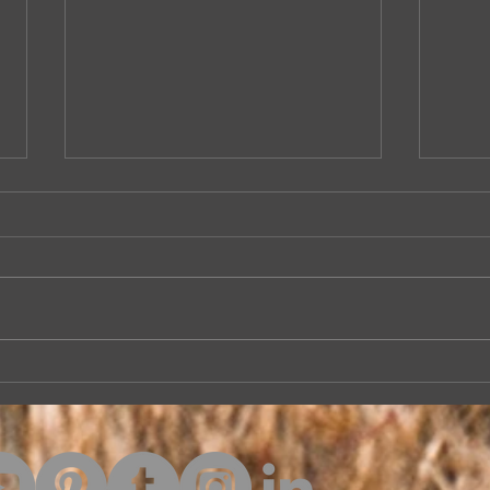
Muammer Ketencoğlu'ndan...
Santu
yolc