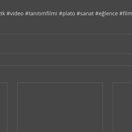
ik
#video
#tanıtımfilmi
#plato
#sanat
#eğlence
#fil