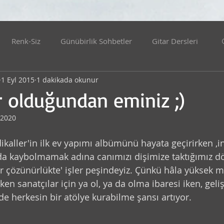
Renk-Siz
Günübirlik Sohbetler
Gitar Dersleri
1 Eyl 2015
1 dakikada okunur
Benden Ve Dünyadan
Edebiyat
Evden Yayınlar
ir olduğundan eminiz ;)
 2020
ölyeler
Felsefe
İdealistler
KONSERLER
ikaller'in ilk ev yapımı albümünü hayata geçirirken ,i
da kaybolmamak adına canımızı dişimize taktığımız 
ler
Hatıra Videoları Serisi
Bilim
Teknoloji
ir çözünürlükte' işler peşindeyiz. Çünkü hâla yüksek ma
en sanatçılar için ya ol, ya da olma ibaresi iken, geli
de herkesin bir atölye kurabilme şansı artıyor.
at
Resim
Kalk Gidelim
Kelime Tombalası