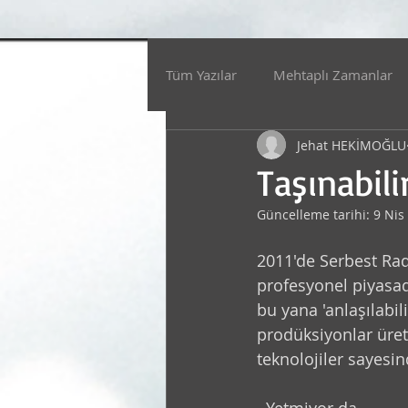
Tüm Yazılar
Mehtaplı Zamanlar
Jehat HEKİMOĞLU
Müzik
Çevre
Senden, 
Taşınabil
Güncelleme tarihi:
9 Nis
Ses Dünyası VST
Faydalı At
2011'de Serbest Rad
profesyonel piyasa
SAĞLIK
Sinema
Sohbet
bu yana 'anlaşılabil
prodüksiyonlar üretk
teknolojiler sayesin
Gündem
Atölye Efekt / San