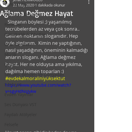
Tüm Yazılar
23 May 2020
1 dakikada okunur
Ağlama Değmez Hayat
Mehtaplı Zamanlar
  Sloganın böylesi ;) yaşanılmış 
Renk-Siz
tecrübelerden az veya çok sonra.. 
Günübirlik Sohbetler
Gelinen noktanın sloganıdır. Hep 
öyle algılarım.  Kimin ne yaptığının, 
Gitar Dersleri
nasıl yaşadığının, öneminin kalmadığı 
Müzik
anların sloganı. Ağlama değmez 
hayat. Her ne olduysa ama yıkılma, 
Çevre
dağılma hemen toparlan :)  
Senden, Benden Ve Dünyadan
#evdekalmoraliniyüksektut
Edebiyat
https://www.youtube.com/watch?
v=sgyHdNqJykw
Evden Yayınlar
Ses Dünyası VST
Faydalı Atölyeler
Felsefe