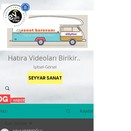
Hatıra Videoları Birikir..
İşitsel-Görsel
SEYYAR SANAT
OG
HABER
/
Yazı
Kaydol
Tüm Yazılar
Jehat HEKİMOĞLU