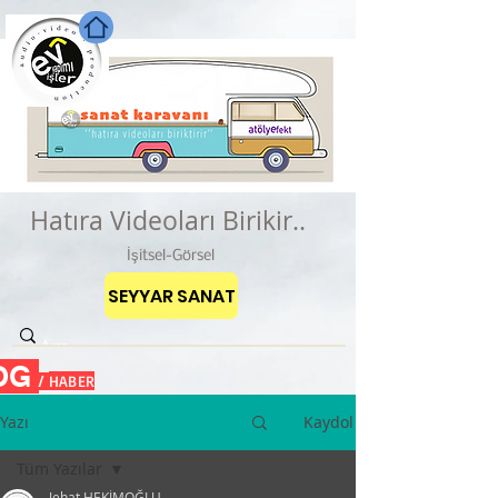
Hatıra Videoları Birikir..
İşitsel-Görsel
SEYYAR SANAT
OG
HABER
/
Yazı
Kaydol
Tüm Yazılar
Jehat HEKİMOĞLU