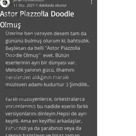
Tüm Yazılar
11 Mar 2021
1 dakikada okunur
Astor Piazzolla Doodle
Mehtaplı Zamanlar
Olmuş
Renk-Siz
Üzerine ben yazayım desem tam da 
Günübirlik Sohbetler
gününü bulmuş olurum ki; bahtsızlık. 
Gitar Dersleri
Başlıktan da belli ''Astor Piazzolla 
Doodle Olmuş''  evet. Bütün 
Müzik
eserlerinin ayrı bir dünyası var. 
Çevre
Melodik yanının gücü, ilhamını 
Senden, Benden Ve Dünyadan
nerelerden aldığının merakı 
müzisyen adamı kudurtur :) Şimdilik..
Edebiyat
Evden Yayınlar
Farklı müzisyenlerce, orkestralarca 
yorumlanmış bu nadide eserin farklı 
Ses Dünyası VST
versiyonlarını dinleyin.Hepsi de ayrı 
Faydalı Atölyeler
keyifli. Ama en keyiflisi arkadaşlar, 
kahvenizi ya da şarabınızı veya da 
Felsefe
rakınızı hazırlayın ve biraz zaman 