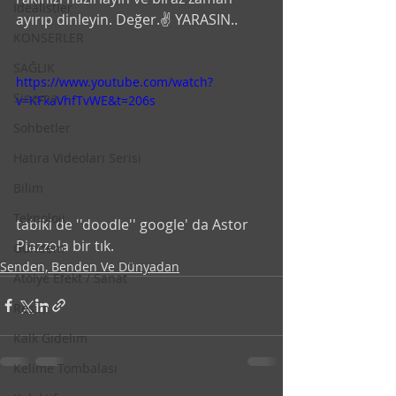
İdealistler
ayırıp dinleyin. Değer.✌️ YARASIN..
KONSERLER
SAĞLIK
https://www.youtube.com/watch?
Sinema
v=KFkaVhfTvWE&t=206s
Sohbetler
Hatıra Videoları Serisi
Bilim
Teknoloji
tabiki de ''doodle'' google' da Astor 
Piazzola bir tık.
Gündem
Senden, Benden Ve Dünyadan
Atölye Efekt / Sanat
Resim
Kalk Gidelim
Kelime Tombalası