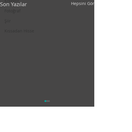
Kolektif
Son Yazılar
Hepsini Gör
Fotoğraf
Şiir
Kıssadan Hisse
2 Yorum