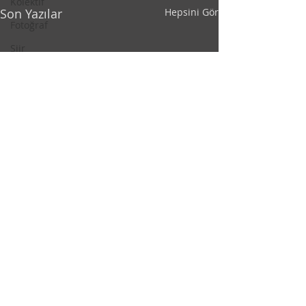
Kolektif
Son Yazılar
Hepsini Gör
Fotoğraf
Şiir
Kıssadan Hisse
Yorumlar