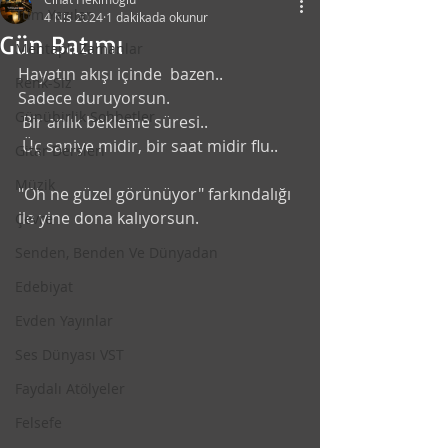
Tüm Yazılar
4 Nis 2024
1 dakikada okunur
Gün Batımı
Mehtaplı Zamanlar
Hayatın akışı içinde  bazen..  
Renk-Siz
Sadece duruyorsun.
Günübirlik Sohbetler
 Bir anlık bekleme süresi.. 
 Üç saniye midir, bir saat midir flu..
Gitar Dersleri
Müzik
"Oh ne güzel görünüyor" farkındalığı 
ile yine dona kalıyorsun. 
Çevre
Senden, Benden Ve Dünyadan
Edebiyat
Evden Yayınlar
Ses Dünyası VST
Faydalı Atölyeler
Felsefe