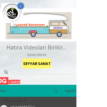
Hatıra Videoları Birikir..
İşitsel-Görsel
SEYYAR SANAT
OG
HABER
/
Yazı
Kaydol
Tüm Yazılar
Jehat HEKİMOĞLU