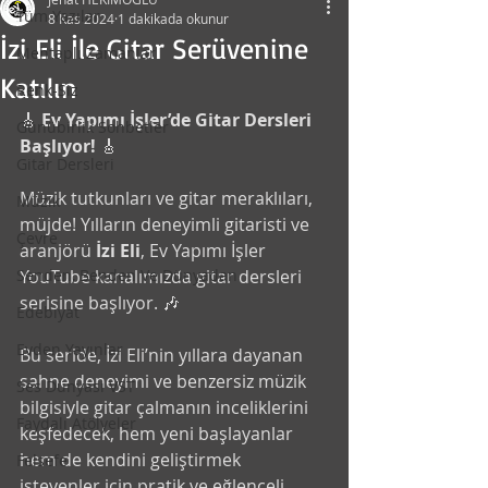
Tüm Yazılar
8 Kas 2024
1 dakikada okunur
İzi Eli İle Gitar Serüvenine
Mehtaplı Zamanlar
Katılın
Renk-Siz
🎸 
Ev Yapımı İşler’de Gitar Dersleri 
Günübirlik Sohbetler
Başlıyor!
 🎸
Gitar Dersleri
Müzik tutkunları ve gitar meraklıları, 
Müzik
müjde! Yılların deneyimli gitaristi ve 
Çevre
aranjörü 
İzi Eli
, Ev Yapımı İşler 
Senden, Benden Ve Dünyadan
YouTube kanalımızda gitar dersleri 
serisine başlıyor. 🎶
Edebiyat
Evden Yayınlar
Bu seride, İzi Eli’nin yıllara dayanan 
sahne deneyimi ve benzersiz müzik 
Ses Dünyası VST
bilgisiyle gitar çalmanın inceliklerini 
Faydalı Atölyeler
keşfedecek, hem yeni başlayanlar 
hem de kendini geliştirmek 
Felsefe
isteyenler için pratik ve eğlenceli 