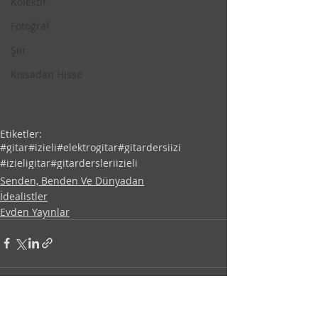
Kolektif
Fotoğraf
Şiir
Kıssadan Hisse
Etiketler:
#gitar
#izieli
#elektrogitar
#gitardersiizi
#izieligitar
#gitardersleriizieli
Senden, Benden Ve Dünyadan
İdealistler
Evden Yayınlar