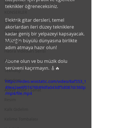
İdealistler
teknikler öğreneceksiniz.
KONSERLER
Elektrik gitar dersleri, temel 
SAĞLIK
akorlardan ileri düzey tekniklere 
Sinema
kadar geniş bir yelpazeyi kapsayacak. 
Müziğin büyülü dünyasına birlikte 
Sohbetler
adım atmaya hazır olun!
Hatıra Videoları Serisi
Bilim
Abone olun ve bu müzik dolu 
serüveni kaçırmayın. 🎸🔥
Teknoloji
Gündem
https://video.wixstatic.com/video/8af553_1
49ea2ae6f07476b89dfa043df5d087d/360p
Atölye Efekt / Sanat
/mp4/file.mp4
Resim
Kalk Gidelim
Kelime Tombalası