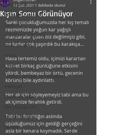
Tüm Yazılar
18 Şub 2021
1 dakikada okunur
Kışın Sonu Görünüyor
Mehtaplı Zamanlar
Sanki çocukluğumuzda her kış temalı 
Renk-Siz
resmimizde yoğun kar yağışlı 
Günübirlik Sohbetler
manzaralar çizen biz değilmişiz gibi, 
ne kadar çok şaşırdık bu karakışa…
Gitar Dersleri
Müzik
Hava tertemiz oldu, içimizi karartan 
kasvet birkaç günlüğüne etkisini 
Çevre
yitirdi, bembeyaz bir örtü, gecenin 
Senden, Benden Ve Dünyadan
körünü bile aydınlattı. 
Edebiyat
Her ak için söyleyemeyiz tabi ama bu 
Evden Yayınlar
ak içimize ferahlık getirdi.
Ses Dünyası VST
Tabi bu ferahlığın aslında 
Faydalı Atölyeler
üşüdüğümüz için geldiği gerçeğini 
Felsefe
asla bir kenara koymadık. Serde 