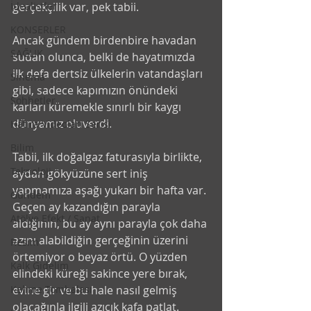
İdealistler
gerçekçilik var, pek tabii. 
KONSERLER
Ancak gündem birdenbire havadan 
SAĞLIK
sudan olunca, belki de hayatımızda 
ilk defa dertsiz ülkelerin vatandaşları 
Sinema
gibi, sadece kapımızın önündeki 
Sohbetler
karları küremekle sınırlı bir kaygı 
dünyamız oluverdi. 
Hatıra Videoları Serisi
Bilim
Tabii, ilk doğalgaz faturasıyla birlikte, 
Teknoloji
aydan gökyüzüne sert iniş 
yapmamıza aşağı yukarı bir hafta var. 
Gündem
Geçen ay kazandığın parayla 
Atölye Efekt / Sanat
aldığının, bu ay aynı parayla çok daha 
azını alabildiğin gerçeğinin üzerini 
Resim
örtemiyor o beyaz örtü. O yüzden 
Kalk Gidelim
elindeki küreği sakince yere bırak, 
Kelime Tombalası
evine gir ve bu hale nasıl gelmiş 
olacağınla ilgili azıcık kafa patlat. 