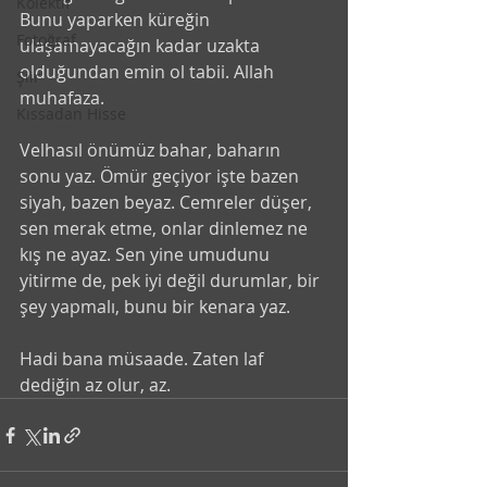
Kolektif
Bunu yaparken küreğin 
Fotoğraf
ulaşamayacağın kadar uzakta 
olduğundan emin ol tabii. Allah 
Şiir
muhafaza.
Kıssadan Hisse
Velhasıl önümüz bahar, baharın 
sonu yaz. Ömür geçiyor işte bazen 
siyah, bazen beyaz. Cemreler düşer, 
sen merak etme, onlar dinlemez ne 
kış ne ayaz. Sen yine umudunu 
yitirme de, pek iyi değil durumlar, bir 
şey yapmalı, bunu bir kenara yaz.
Hadi bana müsaade. Zaten laf 
dediğin az olur, az.