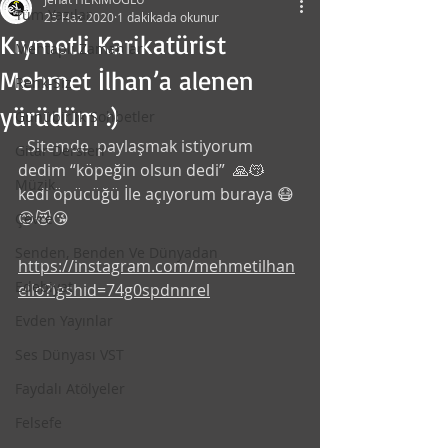
Tüm Yazılar
25 Haz 2020
1 dakikada okunur
Kıymetli Karikatürist
Mehtaplı Zamanlar
Mehmet İlhan’a alenen
Renk-Siz
yürüdüm :)
Günübirlik Sohbetler
- Sitemde  paylaşmak istiyorum 
Gitar Dersleri
dedim “köpeğin olsun dedi”  🙏😽 
Müzik
kedi öpücüğü İle açıyorum buraya 😷
😊😻😘 
Çevre
Senden, Benden Ve Dünyadan
https://instagram.com/mehmetilhan
Edebiyat
ello?igshid=74g0spdnnrel
Evden Yayınlar
Ses Dünyası VST
Faydalı Atölyeler
Felsefe