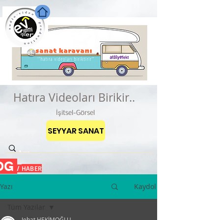
Hatıra Videoları Birikir..
İşitsel-Görsel
SEYYAR SANAT
OG
HABER
/
Yazı
Kaydol
Tüm Yazılar
Jehat HEKİMOĞLU