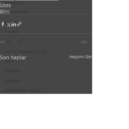
İdealistler
Çevre
Bilim
KONSERLER
SAĞLIK
Sinema
Sohbetler
Hatıra Videoları Serisi
Son Yazılar
Hepsini Gör
Bilim
Teknoloji
Gündem
Atölye Efekt / Sanat
Resim
Kalk Gidelim
Kelime Tombalası