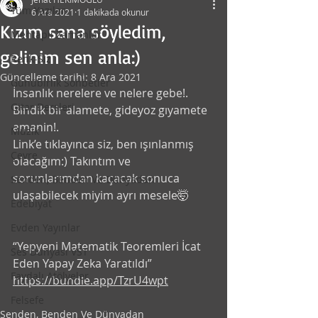
Tüm Yazılar
6 Ara 2021
1 dakikada okunur
Kızım sana söyledim,
Mehtaplı Zamanlar
gelinim sen anla:)
Renk-Siz
Güncelleme tarihi:
8 Ara 2021
Günübirlik Sohbetler
İnsanlık nerelere ve nelere gebe!. 
Gitar Dersleri
Bindik bir alamete, gideyoz gıyamete 
amanin!. 
Müzik
Link’e tıklayınca siz, ben ışınlanmış 
Çevre
olacağım:) Takıntım ve 
sorunlarımdan kaçacak sonuca 
Senden, Benden Ve Dünyadan
ulaşabilecek miyim ayrı mesele🤯 
Edebiyat
Evden Yayınlar
“Yepyeni Matematik Teoremleri İcat 
Ses Dünyası VST
Eden Yapay Zeka Yaratıldı” 
Faydalı Atölyeler
https://bundle.app/TzrU4wpt
Felsefe
Senden, Benden Ve Dünyadan