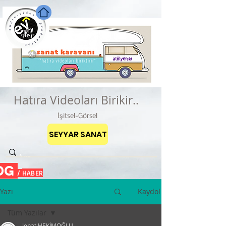
Hatıra Videoları Birikir..
İşitsel-Görsel
SEYYAR SANAT
OG
HABER
/
Yazı
Kaydol
Tüm Yazılar
Jehat HEKİMOĞLU