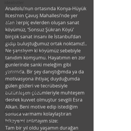
İdealistler
Anadolu’nun ortasında Konya-Hüyük 
KONSERLER
İlcesi’nin Çavuş Mahallesi’nde yer 
alan kerpiç evlerden oluşan sanat 
SAĞLIK
köyümüz, ‘Sonsuz Şükran Köyü’ 
Sinema
birçok sanat insanı ile İstanbul’dan 
Sohbetler
gidip buluştuğumuz ortak noktamız!..
Ne şanslıyım ki köyümüz sebebiyle 
Hatıra Videoları Serisi
tanıdım komşumu. Hayatımın en zor 
Bilim
günlerinde sanki meleğim gibi 
yanımda. Bir şey danıştığımda ya da 
Teknoloji
motivasyona ihtiyaç duyduğumda 
Gündem
gülen gözleri ve tecrübesiyle 
Atölye Efekt / Sanat
bütünleşen çözümleriyle muhteşem 
destek kuvvet olmuştur sevgili Esra 
Resim
Alkan. Beni motive edip istediğim 
Kalk Gidelim
sonuca varmamı kolaylaştıran 
hikayemi anlatayım size:
Kelime Tombalası
Tam bir yıl oldu yaşamın durağan 