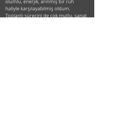
olumlu, enerjik, arınmış bir ruh 
haliyle karşılayabilmiş oldum. 
Toplantı sürecini de çok mutlu, sanat 
bilgilerime kolay odaklanarak sohbeti 
bol geçirdik. İyi ki aramışım seni 
Esra’cığım, çok şanslıyım ki seni 
tanımışım. Köyümüz işte böyle 
değerli arkadaşlarımızın yer aldığı 
düşünce ve sanat üretebilen, 
birbiriyle el ele bir deneyimleme ve 
paylaşım alanıdır. Bir fırsatınızda 
gezip görülmeli!..
#esraalkanlakahkahasanatı
#esraalkanlakahkahasanati
#kahkahasanatı
#kahkahasanati
#köy
#sonsuzsukrankoyukurumsal
#galeribinyıl
#evyapimiisler
#sanat
#mutluluk
#kerpiçev
#sanat