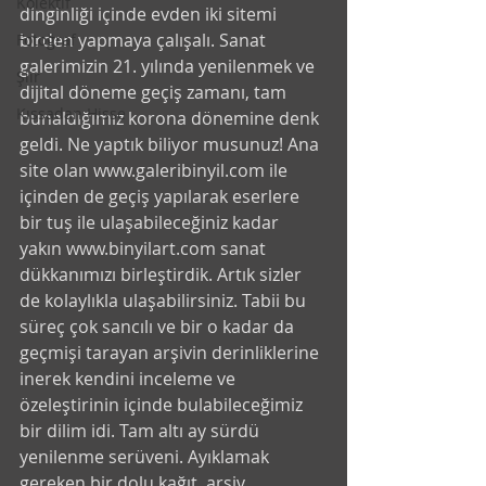
Kolektif
dinginliği içinde evden iki sitemi 
birden yapmaya çalışalı. Sanat 
Fotoğraf
galerimizin 21. yılında yenilenmek ve 
Şiir
dijital döneme geçiş zamanı, tam 
Kıssadan Hisse
bunaldığımız korona dönemine denk 
geldi. Ne yaptık biliyor musunuz! Ana 
site olan www.galeribinyil.com ile 
içinden de geçiş yapılarak eserlere 
bir tuş ile ulaşabileceğiniz kadar 
yakın www.binyilart.com sanat 
dükkanımızı birleştirdik. Artık sizler 
de kolaylıkla ulaşabilirsiniz. Tabii bu 
süreç çok sancılı ve bir o kadar da 
geçmişi tarayan arşivin derinliklerine 
inerek kendini inceleme ve 
özeleştirinin içinde bulabileceğimiz 
bir dilim idi. Tam altı ay sürdü 
yenilenme serüveni. Ayıklamak 
gereken bir dolu kağıt, arşiv, 