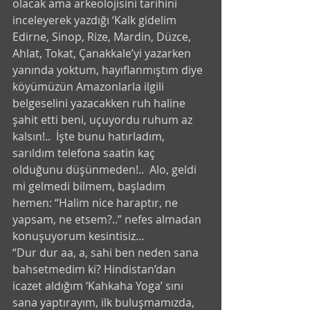
olacak ama arkeolojisini tarihini 
inceleyerek yazdığı ‘Kalk gidelim 
Edirne, Sinop, Rize, Mardin, Düzce, 
Ahlat, Tokat, Çanakkale’yi yazarken 
yanında yoktum, hayıflanmıştım diye 
köyümüzün Amazonlarla ilgili 
belgeselini yazacakken ruh haline 
şahit etti beni, uçuyordu ruhum az 
kalsın!..  İşte bunu hatırladım, 
sarıldım telefona saatin kaç 
olduğunu düşünmeden!..  Alo, geldi 
mi gelmedi bilmem, başladım 
hemen: “Halim nice haraptır, ne 
yapsam, ne etsem?..” nefes almadan 
konuşuyorum kesintisiz...
“Dur dur aa, a, sahi ben neden sana 
bahsetmedim ki? Hindistan’dan 
icazet aldığım ‘Kahkaha Yoga’ sını 
sana yaptırayım, ilk buluşmamızda, 