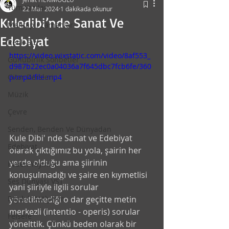
Tüm Yazılar
22 Mar 2024
1 dakikada okunur
Kuledibi’nde Sanat Ve
Mehtaplı Zamanlar
Edebiyat
Renk-Siz
https://video.wixstatic.com/video/8af553_
Günübirlik Sohbetler
d987b22ec0a04036a7f645dbc7fcb6fe/360
Gitar Dersleri
p/mp4/file.mp4
Müzik
Çevre
Senden, Benden Ve Dünyadan
Kule Dibi' nde Sanat ve Edebiyat 
Edebiyat
olarak çıktığımız bu yola, şairin her 
yerde olduğu ama şiirinin 
Evden Yayınlar
konuşulmadığı ve şaire en kıymetlisi 
Ses Dünyası VST
yani şiiriyle ilgili sorular 
yönetilmediği o dar geçitte metin 
Faydalı Atölyeler
merkezli (intentio - operis) sorular 
Felsefe
yönelttik. Çünkü beden olarak bir 