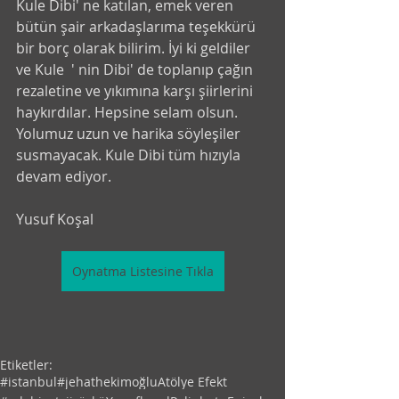
Kule Dibi' ne katılan, emek veren 
bütün şair arkadaşlarıma teşekkürü 
bir borç olarak bilirim. İyi ki geldiler 
ve Kule  ' nin Dibi' de toplanıp çağın 
rezaletine ve yıkımına karşı şiirlerini 
haykırdılar. Hepsine selam olsun. 
Yolumuz uzun ve harika söyleşiler 
susmayacak. Kule Dibi tüm hızıyla 
devam ediyor. 
Yusuf Koşal
Oynatma Listesine Tıkla
Etiketler:
#istanbul
#jehathekimoğlu
Atölye Efekt