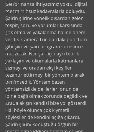
İdealistler
performansa ihtiyacımız yoktu, dijital 
mecra ruhsuz kadavralarla doluydu. 
KONSERLER
Şairin şiirine yönelik dışardan gelen 
SAĞLIK
tespit, soru ve yorumlar karşısında 
şok olma ve yakalanma haline önem 
Sinema
verdik. Camera Lucida 'daki punctum 
Sohbetler
gibi şiiri ve şairi program süresince 
Hatıra Videoları Serisi
meczettik. Her şair için ayrı teorik 
yaklaşım ve okumalarla katmanlara 
Bilim
sızmayı ve oradan ekşi keşifler 
Teknoloji
tezahür ettirmeyi bir yöntem olarak 
benimsedik. Yöntem bazen 
Gündem
yöntemsizlikle de ilerler; onun da 
Atölye Efekt / Sanat
ipine bağlı olmak zorunda değildik ve 
arada akışın kendisi bize yol gösterdi. 
Resim
Hâl böyle olunca çok kıymetli 
Kalk Gidelim
söyleşiler de kendini açığa çıkardı. 
Kelime Tombalası
Şairin şiirini konuştuğu özgün bir 
mecra olma iddiamız devam ediyor. 