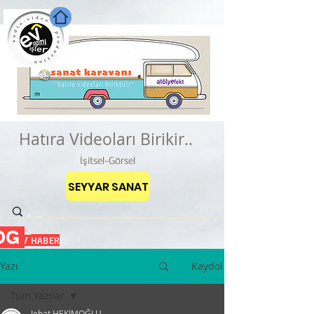
Hatıra Videoları Birikir..
İşitsel-Görsel
SEYYAR SANAT
OG
HABER
/
Yazı
Kaydol
Tüm Yazılar
Jehat HEKİMOĞLU