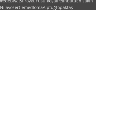
#edebiyat
şiir
öykü
Yusufkoşal
Pelinbatu
Enisakın
Nilayözer
Cemedloma
Alptuğtopaktaş
Cihatduman
Senatürkmen
Ozancantürkmen
Hayriyeünal
Mihrapaydın
Atakanyavuz
Mehmetsaidaydın
Senden, Benden Ve Dünyadan
Evden Yayınlar
İdealistler
Son Yazılar
Hepsini Gör