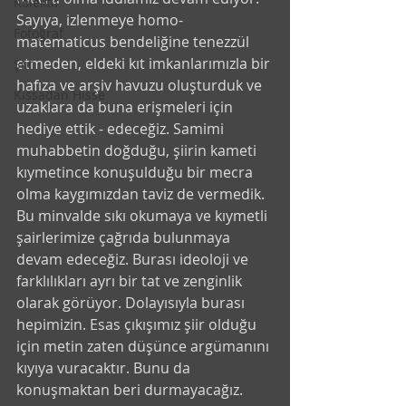
Kolektif
Sayıya, izlenmeye homo-
Fotoğraf
matematicus bendeliğine tenezzül 
etmeden, eldeki kıt imkanlarımızla bir 
Şiir
hafıza ve arşiv havuzu oluşturduk ve 
Kıssadan Hisse
uzaklara da buna erişmeleri için 
hediye ettik - edeceğiz. Samimi 
muhabbetin doğduğu, şiirin kameti 
kıymetince konuşulduğu bir mecra 
olma kaygımızdan taviz de vermedik. 
Bu minvalde sıkı okumaya ve kıymetli 
şairlerimize çağrıda bulunmaya 
devam edeceğiz. Burası ideoloji ve 
farklılıkları ayrı bir tat ve zenginlik 
olarak görüyor. Dolayısıyla burası 
hepimizin. Esas çıkışımız şiir olduğu 
için metin zaten düşünce argümanını 
kıyıya vuracaktır. Bunu da 
konuşmaktan beri durmayacağız. 