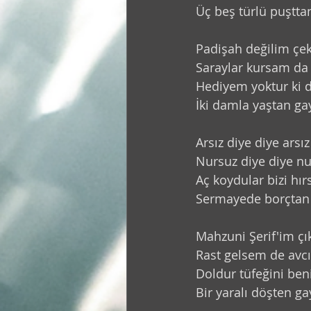
Üç beş türlü puştta
Kolektif
Fotoğraf
Şiir
Padişah değilim ç
Saraylar kursam da
Hediyem yoktur ki 
İki damla yaştan ga
Arsız diye diye arsız 
Nursuz diye diye nur
Aç koydular bizi hırs
Sermayede borçtan 
Mahzuni Şerif'im ç
Rast gelsem de avc
Doldur tüfeğini ben
Bir yaralı döşten ga