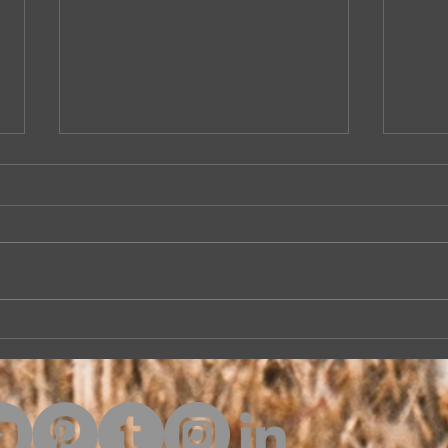
izi Eli / Gitar Dersleri
Sakm
Sak