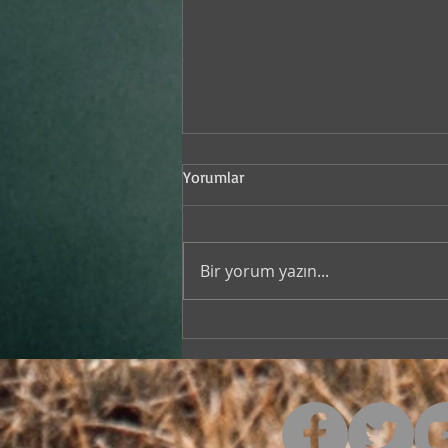
Yorumlar
Bir yorum yazın...
Kuledibi’nde Sanat Ve
Edebiyat