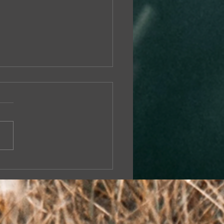
an Konak / Vedat
man