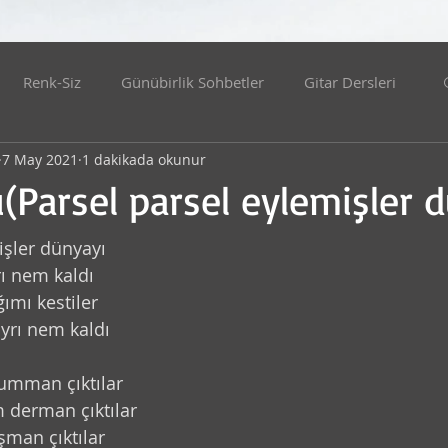
Renk-Siz
Günübirlik Sohbetler
Gitar Dersleri
7 May 2021
1 dakikada okunur
Benden Ve Dünyadan
Edebiyat
Evden Yayınlar
(Parsel parsel eylemişler d
ölyeler
Felsefe
İdealistler
KONSERLER
işler dünyayı
rı nem kaldı
ımı kestiler
ler
Hatıra Videoları Serisi
Bilim
Teknoloji
ayrı nem kaldı
umman çıktılar
at
Resim
Kalk Gidelim
Kelime Tombalası
 derman çıktılar
şman çıktılar