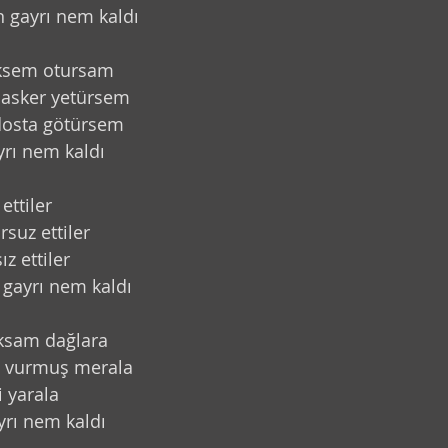
n gayrı nem kaldı
Kıssadan Hisse
eksem otursam
 asker yetürsem
dosta götürsem
yrı nem kaldı
ettiler
suz ettiler
ız ettiler
gayrı nem kaldı
ıksam dağlara
ı vurmuş merala
i yarala
yrı nem kaldı