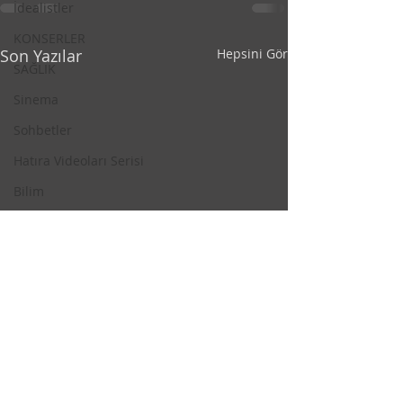
İdealistler
KONSERLER
Son Yazılar
Hepsini Gör
SAĞLIK
Sinema
Sohbetler
Hatıra Videoları Serisi
Bilim
Teknoloji
Gündem
Atölye Efekt / Sanat
Resim
Kalk Gidelim
Kelime Tombalası