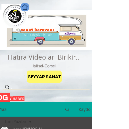
Hatıra Videoları Birikir..
İşitsel-Görsel
SEYYAR SANAT
OG
HABER
/
Yazı
Kaydol
Tüm Yazılar
Jehat HEKİMOĞLU