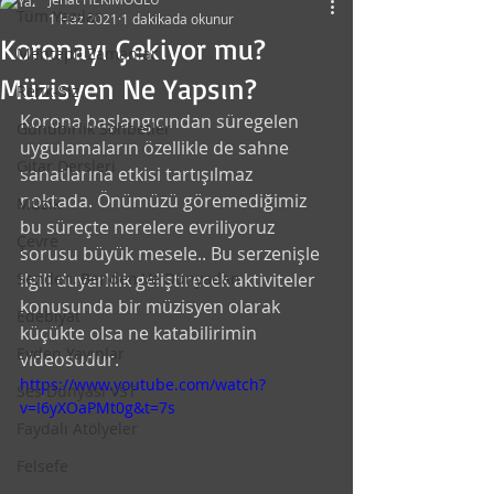
Tüm Yazılar
1 Haz 2021
1 dakikada okunur
Koronayı Çekiyor mu?
Mehtaplı Zamanlar
Müzisyen Ne Yapsın?
Renk-Siz
Korona başlangıcından süregelen 
Günübirlik Sohbetler
uygulamaların özellikle de sahne 
Gitar Dersleri
sanatlarına etkisi tartışılmaz 
noktada. Önümüzü göremediğimiz 
Müzik
bu süreçte nerelere evriliyoruz 
Çevre
sorusu büyük mesele.. Bu serzenişle 
Senden, Benden Ve Dünyadan
ilgili duyarlılık geliştirecek aktiviteler 
konusunda bir müzisyen olarak 
Edebiyat
küçükte olsa ne katabilirimin 
Evden Yayınlar
videosudur.
https://www.youtube.com/watch?
Ses Dünyası VST
v=I6yXOaPMt0g&t=7s
Faydalı Atölyeler
Felsefe