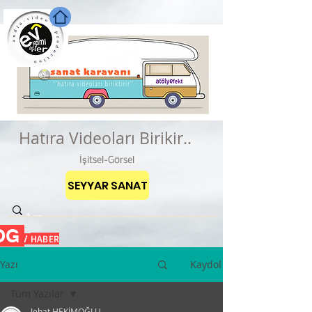
Hatıra Videoları Birikir..
İşitsel-Görsel
SEYYAR SANAT
OG
HABER
/
Yazı
Kaydol
Tüm Yazılar
Jehat HEKİMOĞLU