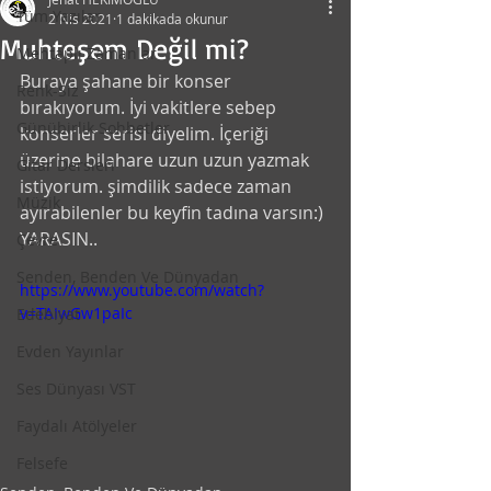
Tüm Yazılar
2 Nis 2021
1 dakikada okunur
Muhteşem Değil mi?
Mehtaplı Zamanlar
Buraya şahane bir konser 
Renk-Siz
bırakıyorum. İyi vakitlere sebep 
Günübirlik Sohbetler
konserler serisi diyelim. İçeriği 
üzerine bilahare uzun uzun yazmak 
Gitar Dersleri
istiyorum. şimdilik sadece zaman 
Müzik
ayırabilenler bu keyfin tadına varsın:) 
YARASIN..
Çevre
Senden, Benden Ve Dünyadan
https://www.youtube.com/watch?
v=TAIwGw1paIc
Edebiyat
Evden Yayınlar
Ses Dünyası VST
Faydalı Atölyeler
Felsefe